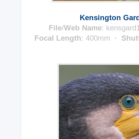
Kensington Gard
File
/
Web Name
: kensgard
Focal Length
: 400mm
· Shut