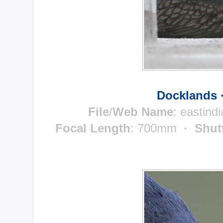
Docklands 
File
/
Web Name
: eastind
Focal Length
: 700mm
· Shut