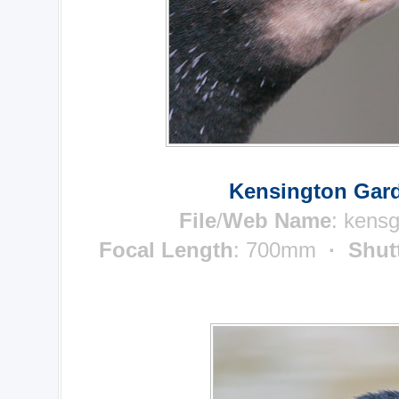
Kensington Gard
File
/
Web Name
: kens
Focal Length
: 700mm
· Shut