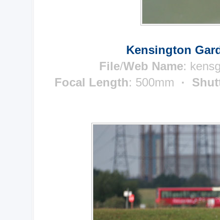
Kensington Gard
File
/
Web Name
: kens
Focal Length
: 500mm
· Shut