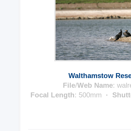
Walthamstow Reser
File
/
Web Name
: wal
Focal Length
: 500mm
· Shutt