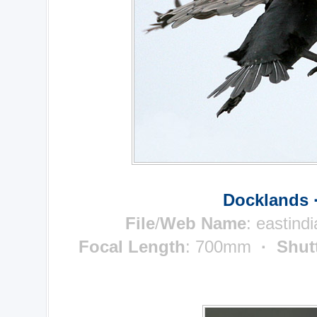
Docklands 
File
/
Web Name
: eastind
Focal Length
: 700mm
· Shut