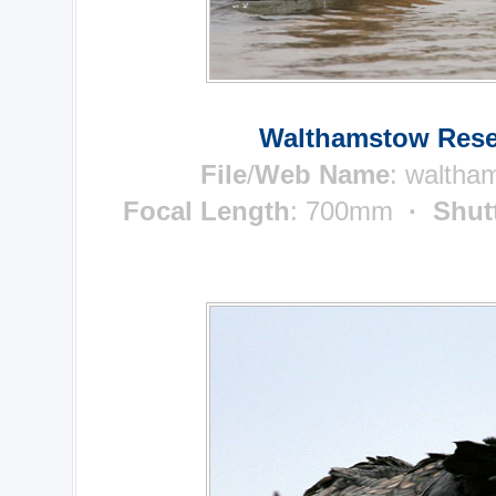
Walthamstow Reser
File
/
Web Name
: waltha
Focal Length
: 700mm
· Shut