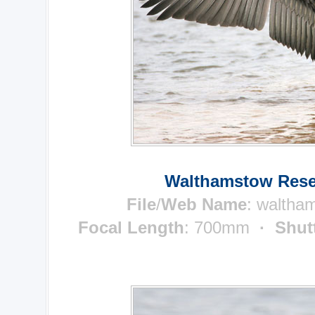
Walthamstow Reser
File
/
Web Name
: waltha
Focal Length
: 700mm
· Shut