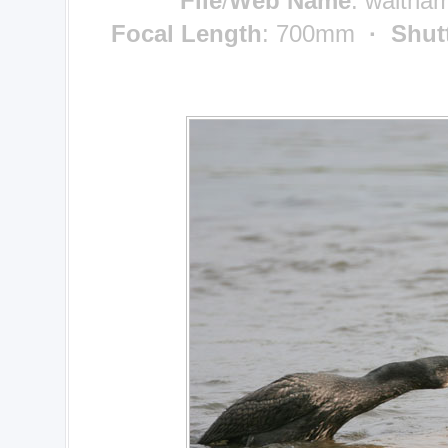
File
/
Web Name
: waltha
Focal Length
: 700mm
· Shut