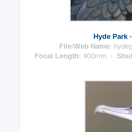
Hyde Park 
File
/
Web Name
: hyde
Focal Length
: 400mm
· Shut