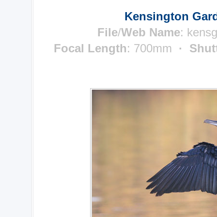
Kensington Gard
File
/
Web Name
: kens
Focal Length
: 700mm
· Shut