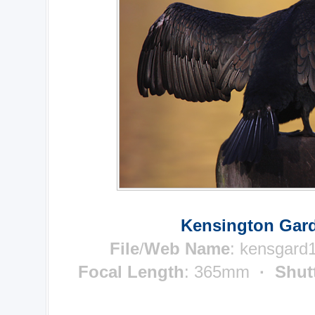
Kensington Gard
File
/
Web Name
: kensgard
Focal Length
: 365mm
· Shut