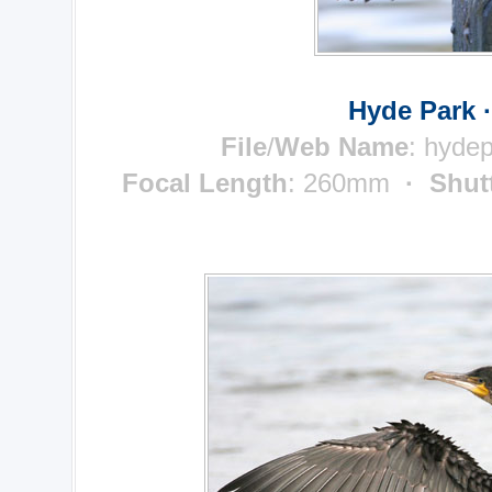
Hyde Park 
File
/
Web Name
: hyde
Focal Length
: 260mm
· Shut