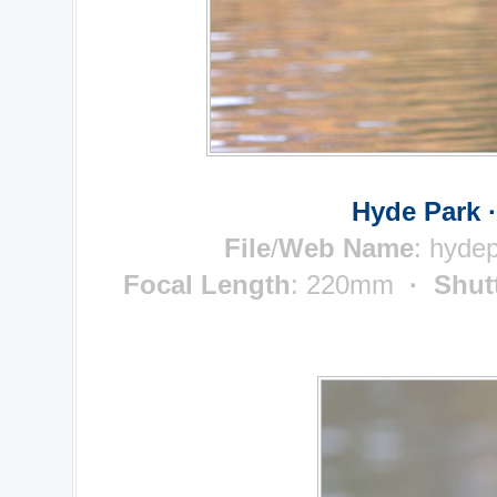
Hyde Park 
File
/
Web Name
: hyde
Focal Length
: 220mm
· Shut