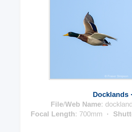
Docklands 
File
/
Web Name
: docklan
Focal Length
: 700mm
· Shutt