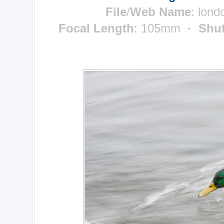
File
/
Web Name
: lon
Focal Length
: 105mm
· Shut