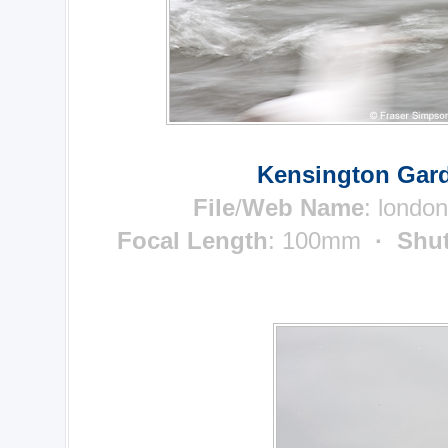
Kensington Gard
File
/
Web Name
: londo
Focal Length
: 100mm
· Shut