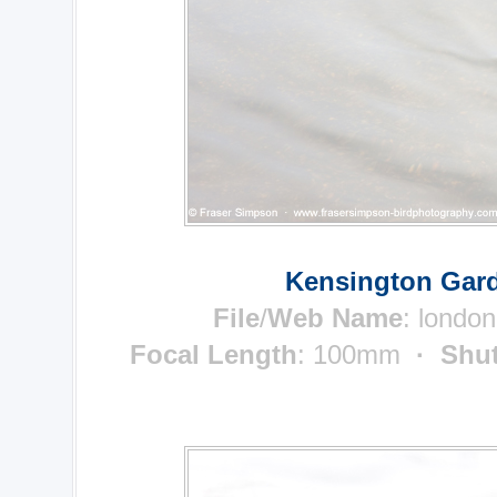
Kensington Gard
File
/
Web Name
: londo
Focal Length
: 100mm
· Shut