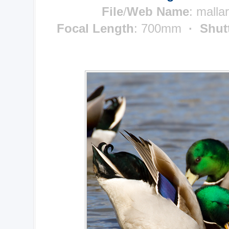
File
/
Web Name
: mall
Focal Length
: 700mm
· Shut