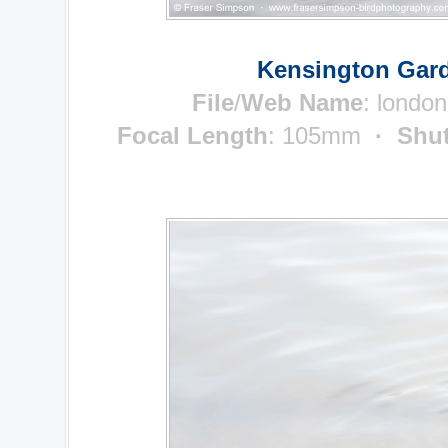
Kensington Gard
File
/
Web Name
: londo
Focal Length
: 105mm
· Shut