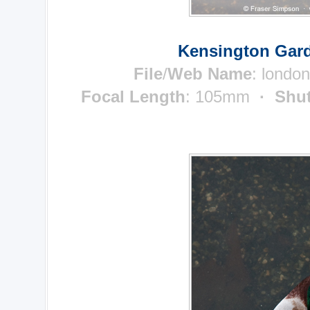
Kensington Gard
File
/
Web Name
: londo
Focal Length
: 105mm
· Shut