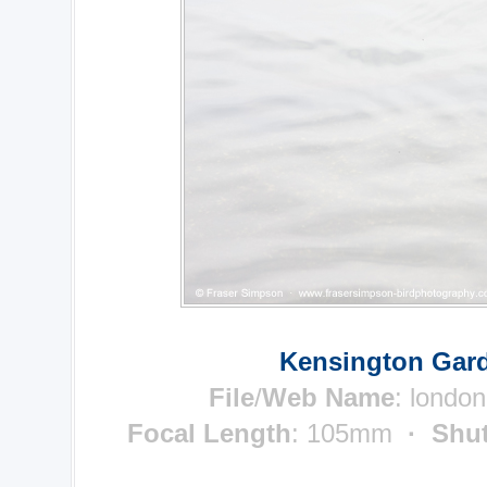
Kensington Gard
File
/
Web Name
: londo
Focal Length
: 105mm
· Shut