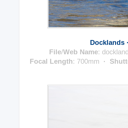
Docklands 
File
/
Web Name
: docklan
Focal Length
: 700mm
· Shutt