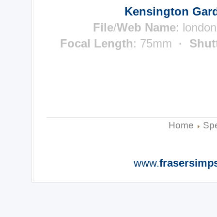
Kensington Gard
File
/
Web Name
: londo
Focal Length
: 75mm
· Shut
Home
Sp
www.
frasersimp