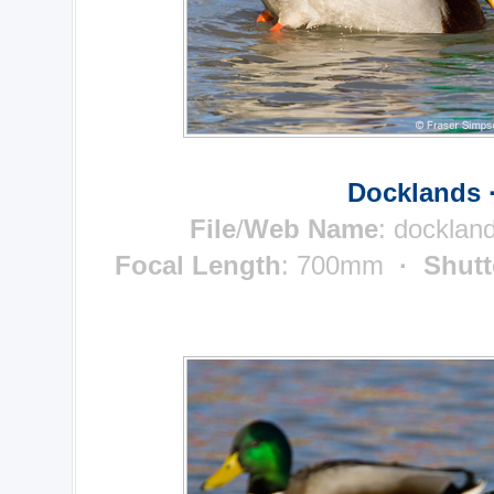
Docklands 
File
/
Web Name
: docklan
Focal Length
: 700mm
· Shutt