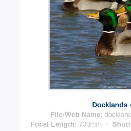
Docklands 
File
/
Web Name
: docklan
Focal Length
: 700mm
· Shutt