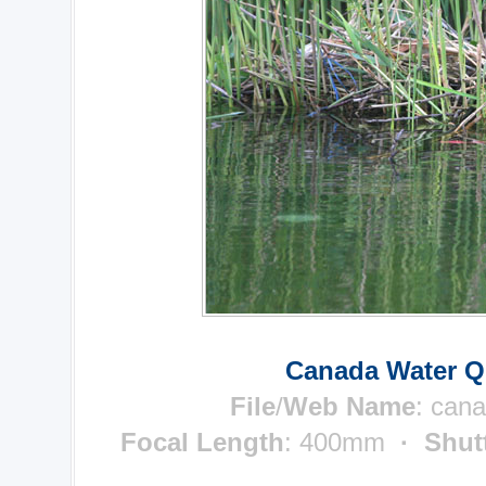
Canada Water Q
File
/
Web Name
:
cana
Focal Length
: 400mm
· Shut