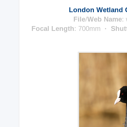
London Wetland C
File
/
Web Name
:
Focal Length
: 700mm
· Shut