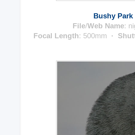
Bushy Park 
File
/
Web Name
:
ni
Focal Length
: 500mm
· Shut