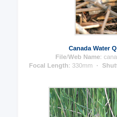
Canada Water Q
File
/
Web Name
:
cana
Focal Length
: 330mm
· Shut