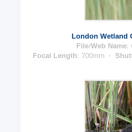
London Wetland C
File
/
Web Name
:
Focal Length
: 700mm
· Shut