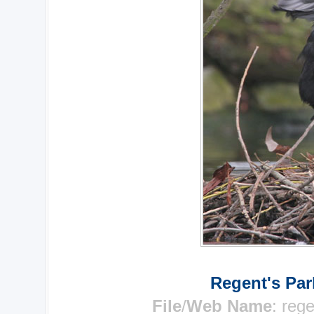
Regent's Par
File
/
Web Name
:
reg