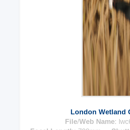
London Wetland C
File
/
Web Name
:
lwc