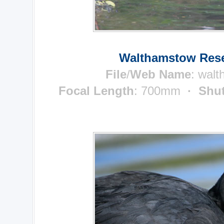
Walthamstow Rese
File
/
Web Name
:
walt
Focal Length
: 700mm
· Shut