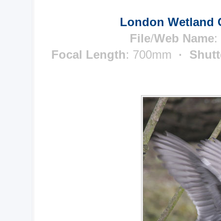
London Wetland C
File
/
Web Name
:
Focal Length
: 700mm
· Shutt