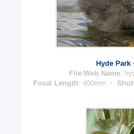
Hyde Park 
File
/
Web Name
:
hy
Focal Length
: 400mm
· Shut