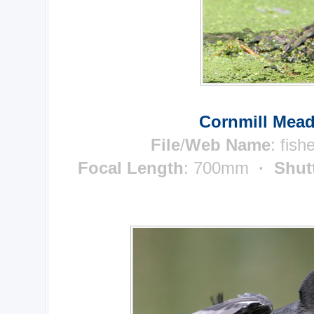
Cornmill Mead
File
/
Web Name
:
fish
Focal Length
: 700mm
· Shut