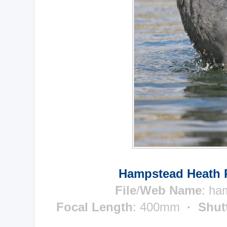
Hampstead Heath 
File
/
Web Name
:
ha
Focal Length
: 400mm
· Shut