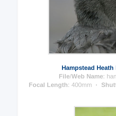
Hampstead Heath 
File
/
Web Name
:
ha
Focal Length
: 400mm
· Shut