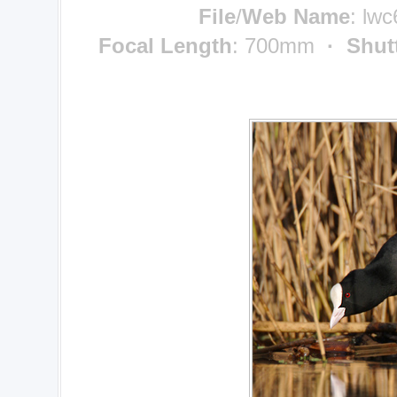
File
/
Web Name
:
lwc
Focal Length
: 700mm
· Shut