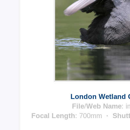
London Wetland C
File
/
Web Name
: 
Focal Length
: 700mm
· Shut