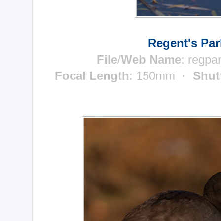
Regent's Par
File
/
Web Name
: regpa
Focal Length
: 150mm
· Shut