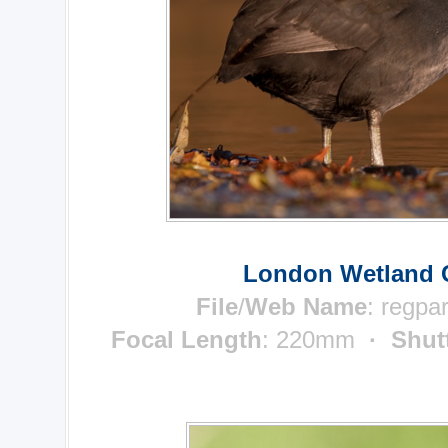
London Wetland C
File
/
Web Name
: regpa
Focal Length
: 220mm
· Shut