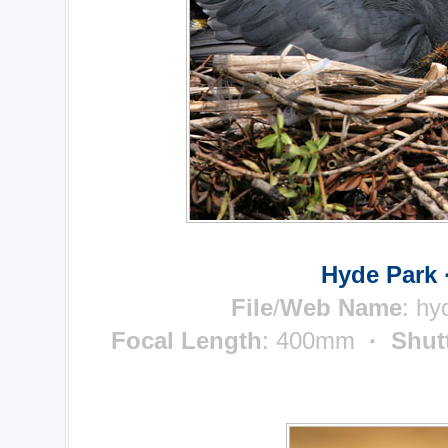
Hyde Park 
File
/
Web Name
:
hy
Focal Length
: 400mm
· Shut